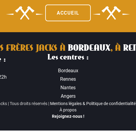
ACCUEIL
S FRÈRES JACKS À
BORDEAUX
, À
RE
Les centres :
 :
Bordeaux
22h
Rennes
Nantes
Angers
ks | Tous droits réservés |
Mentions légales & Politique de confidentialité
À propos
Rejoignez-nous !