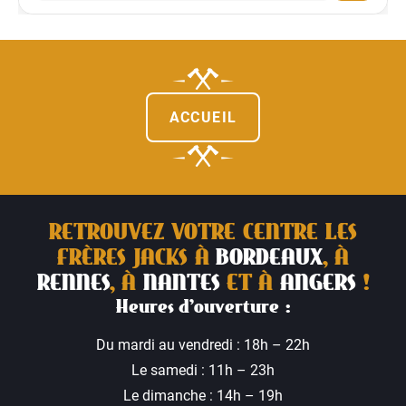
ACCUEIL
RETROUVEZ VOTRE CENTRE LES
FRÈRES JACKS À
BORDEAUX
, À
RENNES
, À
NANTES
ET À
ANGERS
!
Heures d’ouverture :
Du mardi au vendredi : 18h – 22h
Le samedi : 11h – 23h
Le dimanche : 14h – 19h